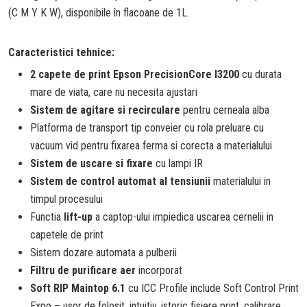
(C M Y K W), disponibile în flacoane de 1L.
Caracteristici tehnice:
2 capete de print Epson PrecisionCore I3200
cu durata
mare de viata, care nu necesita ajustari
Sistem de agitare si recirculare
pentru cerneala alba
Platforma de transport tip conveier cu rola preluare cu
vacuum vid pentru fixarea ferma si corecta a materialului
Sistem de uscare si fixare
cu lampi IR
Sistem de control automat al tensiunii
materialului in
timpul procesului
Functia
lift-up
a captop-ului impiedica uscarea cernelii in
capetele de print
Sistem dozare automata a pulberii
Filtru de purificare aer
incorporat
Soft RIP Maintop 6.1
cu ICC Profile include Soft Control Print
Expo – usor de folosit, intuitiv, istoric fisiere print, calibrare