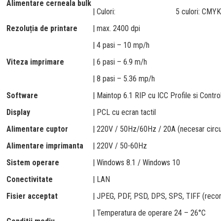
Alimentare cerneala bulk
| Culori:
5 culori: CMY
Rezoluția de printare
| max. 2400 dpi
| 4 pasi – 10 mp/h
Viteza imprimare
| 6 pasi – 6.9 m/h
| 8 pasi – 5.36 mp/h
Software
| Maintop 6.1 RIP cu ICC Profile si Contro
Display
| PCL cu ecran tactil
Alimentare cuptor
| 220V / 50Hz/60Hz / 20A (necesar circu
Alimentare imprimanta
| 220V / 50-60Hz
Sistem operare
| Windows 8.1 / Windows 10
Conectivitate
| LAN
Fisier acceptat
| JPEG, PDF, PSD, DPS, SPS, TIFF (reco
| Temperatura de operare 24 – 26°C