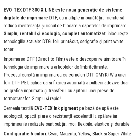
EVO-TEX
DTF
300 X-LINE este noua generație de sisteme
digitale de imprimare
DTF
, cu multiple îmbunătățiri, menite să
reducă mentenanța și riscul de blocare a capetelor de imprimare.
Simplu, rentabil și ecologic, complet automatizat
, înlocuiește
tehnologiile actuale: DTG, folii print&cut, serigrafie și print white
toner.
Imprimarea
DTF
(Direct to Film) este o descoperire uimitoare în
tehnologia de imprimare a articolelor de îmbrăcăminte.
Procesul constă în imprimarea cu cerneluri
DTF
CMYK+W a unei
folii
DTF
PET, aplicarea și fixarea automată a pulberii adezive doar
pe grafica imprimată și transferul cu ajutorul unei prese de
termotransfer. Simplu și rapid!
Cerneala textilă
EVO-TEX Ink pigment
pe bază de apă este
ecologică, opacă și are o rezistență excelentă la spălare iar
imprimeurile realizate sunt subțiri, moi, flexibile, elastice și durabile.
Configurație 5 culori
: Cyan, Magenta, Yellow, Black și Super White