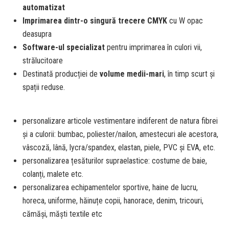
automatizat
Imprimarea dintr-o singură trecere CMYK
cu W opac
deasupra
Software-ul specializat
pentru imprimarea în culori vii,
strălucitoare
Destinată producției de
volume medii-mari
, în timp scurt și
spații reduse.
personalizare articole vestimentare indiferent de natura fibrei
și a culorii: bumbac, poliester/nailon, amestecuri ale acestora,
vâscoză, lână, lycra/spandex, elastan, piele, PVC și EVA, etc.
personalizarea țesăturilor supraelastice: costume de baie,
colanți, malete etc.
personalizarea echipamentelor sportive, haine de lucru,
horeca, uniforme, hăinuțe copii, hanorace, denim, tricouri,
cămăși, măști textile etc