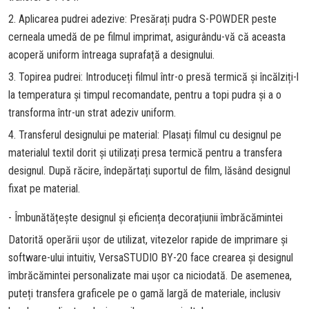
2. Aplicarea pudrei adezive: Presărați pudra S-POWDER peste
cerneala umedă de pe filmul imprimat, asigurându-vă că aceasta
acoperă uniform întreaga suprafață a designului.
3. Topirea pudrei: Introduceți filmul într-o presă termică și încălziți-l
la temperatura și timpul recomandate, pentru a topi pudra și a o
transforma într-un strat adeziv uniform.
4. Transferul designului pe material: Plasați filmul cu designul pe
materialul textil dorit și utilizați presa termică pentru a transfera
designul. După răcire, îndepărtați suportul de film, lăsând designul
fixat pe material.
- Îmbunătățește designul și eficiența decorațiunii îmbrăcămintei
Datorită operării ușor de utilizat, vitezelor rapide de imprimare și
software-ului intuitiv, VersaSTUDIO BY-20 face crearea și designul
îmbrăcămintei personalizate mai ușor ca niciodată. De asemenea,
puteți transfera graficele pe o gamă largă de materiale, inclusiv