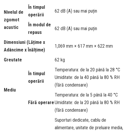
În timpul
62 dB (A) sau mai puțin
Nivelul de
operării
zgomot
În modul de
acustic
62 dB (A) sau mai puțin
repaus
Dimensiuni (Lățime x
1,069 mm × 617 mm × 622 mm
Adâncime x Înălțime)
Greutate
62 kg
Temperatura: de la 20 până la 28 °C
În timpul
Umiditate: de la 40 până la 80 % RH
operării
(fără condensare)
Mediu
Temperatura: de la 5 până la 40 °C
Fără operare
Umiditate: de la 20 până la 80 % RH
(fără condensare)
Suporturi dedicate, cablu de
alimentare, unitate de preluare media,