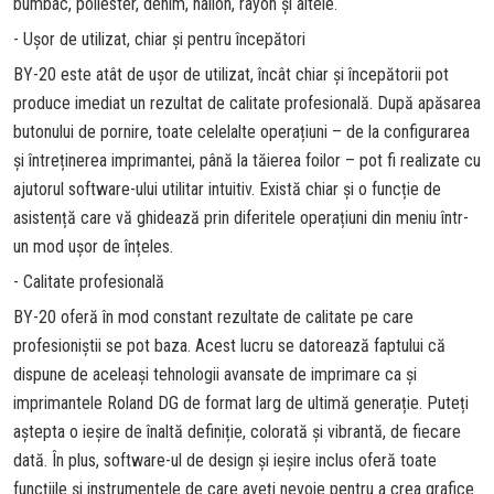
bumbac, poliester, denim, nailon, rayon și altele.
- Ușor de utilizat, chiar și pentru începători
BY-20 este atât de ușor de utilizat, încât chiar și începătorii pot
produce imediat un rezultat de calitate profesională. După apăsarea
butonului de pornire, toate celelalte operațiuni – de la configurarea
și întreținerea imprimantei, până la tăierea foilor – pot fi realizate cu
ajutorul software-ului utilitar intuitiv. Există chiar și o funcție de
asistență care vă ghidează prin diferitele operațiuni din meniu într-
un mod ușor de înțeles.
- Calitate profesională
BY-20 oferă în mod constant rezultate de calitate pe care
profesioniștii se pot baza. Acest lucru se datorează faptului că
dispune de aceleași tehnologii avansate de imprimare ca și
imprimantele Roland DG de format larg de ultimă generație. Puteți
aștepta o ieșire de înaltă definiție, colorată și vibrantă, de fiecare
dată. În plus, software-ul de design și ieșire inclus oferă toate
funcțiile și instrumentele de care aveți nevoie pentru a crea grafice