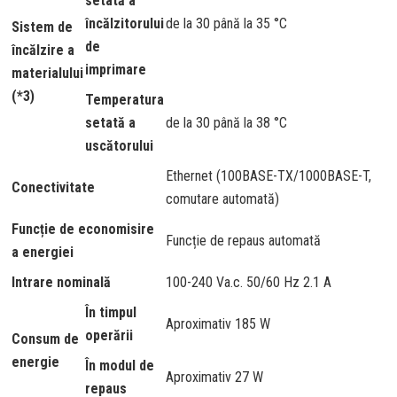
setată a
încălzitorului
de la 30 până la 35 °C
Sistem de
de
încălzire a
imprimare
materialului
(*3)
Temperatura
setată a
de la 30 până la 38 °C
uscătorului
Ethernet (100BASE-TX/1000BASE-T,
Conectivitate
comutare automată)
Funcție de economisire
Funcție de repaus automată
a energiei
Intrare nominală
100-240 Va.c. 50/60 Hz 2.1 A
În timpul
Aproximativ 185 W
operării
Consum de
energie
În modul de
Aproximativ 27 W
repaus