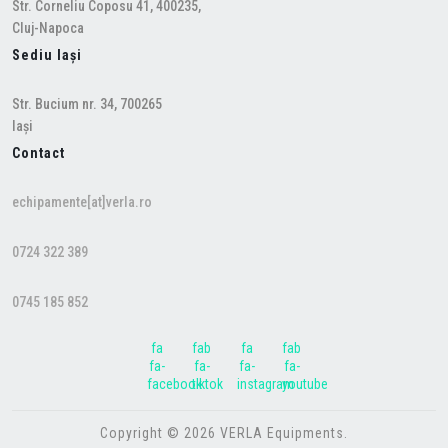
Str. Corneliu Coposu 41, 400235,
Cluj-Napoca
Sediu Iași
Str. Bucium nr. 34, 700265
Iași
Contact
echipamente[at]verla.ro
0724 322 389
0745 185 852
fa
fab
fa
fab
fa-
fa-
fa-
fa-
facebook
tiktok
instagram
youtube
Copyright © 2026 VERLA Equipments.