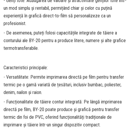
- Genți tote: Adăugarea de valoare și atractivitate genților tote într-
un mod simplu și rentabil, permițând chiar și celor cu puțină
experiență în grafică direct-to-film să personalizeze ca un
profesionist.
- De asemenea, puteți folosi capacitățile integrate de tăiere a
conturului ale BY-20 pentru a produce litere, numere și alte grafice
termotransferabile.
Caracteristici principale:
- Versatilitate: Permite imprimarea directă pe film pentru transfer
termic pe o gamă variată de țesături, inclusiv bumbac, poliester,
denim, nailon și raion.
- Funcționalitate de tăiere contur integrată: Pe lângă imprimarea
directă pe film, BY-20 poate produce și grafică pentru transfer
termic din foi de PVC, oferind funcționalități tradiționale de
imprimare și tăiere într-un singur dispozitiv compact.