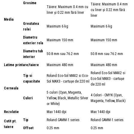
Grosime
Tăiere: Maximum 0.4 mm
Tăiere: Maximum 0.4 mm cu
cu liner și 0.22 mm fără
liner și 0.22 mm fără liner
liner
Media
Greutatea
Maximum 6 kg
Maximum 6 kg
rolei
Diametru
Maximum 150 mm
Maximum 150 mm
exterior rola
Diametru tub
50.8 mm sau 76.2 mm
50.8 mm sau 76.2 mm
interior
Latime printare/taiere
Maximum 480 mm
Maximum 480 mm
Roland Eco-Sol MAX2 si
Tip si
Roland Eco-Sol MAX2 si Eco-
Eco-Sol MAX3 - cartușe
capacitate
Sol MAX3 - cartușe de 220 ml
de 220 ml
Cerneala
5 culori (Cyan, Magenta,
4 Colori - CMYK (Cyan,
Culori
Yellow, Black, Metallic Silver
Magenta, Yellow, Black)
or White)
Rezolutie
Max 1440 dpi
Max 1440 dpi
Tip
Roland CAMM-1 series
Roland CAMM-1 series
Cutit pt.
taiere
Offset
0.25 mm
0.25 mm