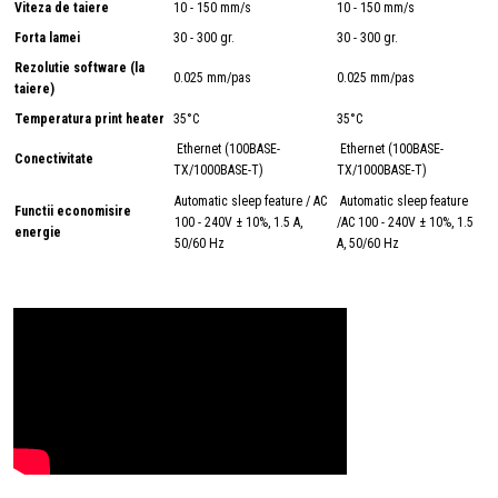
Viteza de taiere
10 - 150 mm/s
10 - 150 mm/s
Forta lamei
30 - 300 gr.
30 - 300 gr.
Rezolutie software (la
0.025 mm/pas
0.025 mm/pas
taiere)
Temperatura print heater
35°C
35°C
Ethernet (100BASE-
Ethernet (100BASE-
Conectivitate
TX/1000BASE-T)
TX/1000BASE-T)
Automatic sleep feature / AC
Automatic sleep feature
Functii economisire
100 - 240V ± 10%, 1.5 A,
/AC 100 - 240V ± 10%, 1.5
energie
50/60 Hz
A, 50/60 Hz