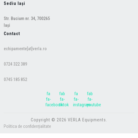
Sediu Iași
Str. Bucium nr. 34, 700265
Iași
Contact
echipamente[at]verla.ro
0724 322 389
0745 185 852
fa
fab
fa
fab
fa-
fa-
fa-
fa-
facebook
tiktok
instagram
youtube
Copyright © 2026 VERLA Equipments.
Politica de confidențialitate